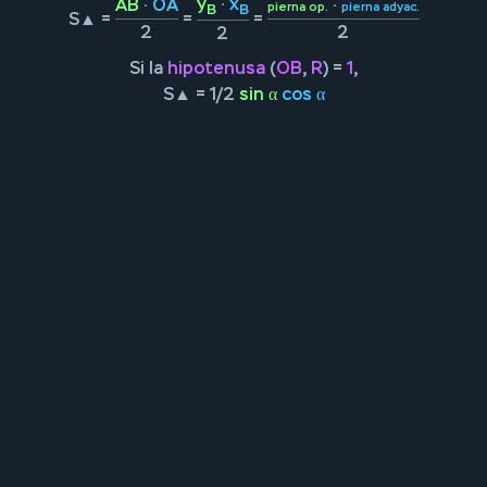
y
·
x
AB
·
OA
·
pierna op.
pierna adyac.
B
B
S▲ =
=
=
2
2
2
Si la
hipotenusa
(
OB
,
R
) =
1
,
S▲ = 1/2
sin α
cos α